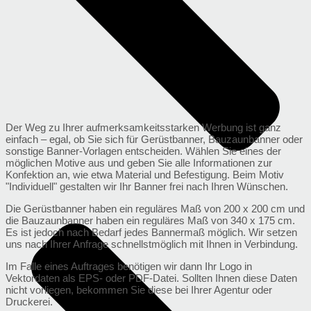
Der Weg zu Ihrer aufmerksamkeitsstarken Werbung ist ganz
einfach – egal, ob Sie sich für Gerüstbanner, Bauzaunbanner oder
sonstige Banner-Vorlagen entscheiden. Wählen Sie eines der
möglichen Motive aus und geben Sie alle Informationen zur
Konfektion an, wie etwa Material und Befestigung. Beim Motiv
"Individuell" gestalten wir Ihr Banner frei nach Ihren Wünschen.
Die Gerüstbanner haben ein reguläres Maß von 200 x 200 cm und
die Bauzaunbanner haben ein reguläres Maß von 340 x 175 cm.
Es ist jedoch nach Bedarf jedes Bannermaß möglich. Wir setzen
uns nach Ihrer Anfrage schnellstmöglich mit Ihnen in Verbindung.
Im Falle eines Auftrages benötigen wir dann Ihr Logo in
Vektordaten als EPS- oder PDF-Datei. Sollten Ihnen diese Daten
nicht vorliegen, bekommen Sie diese bei Ihrer Agentur oder
Druckerei.